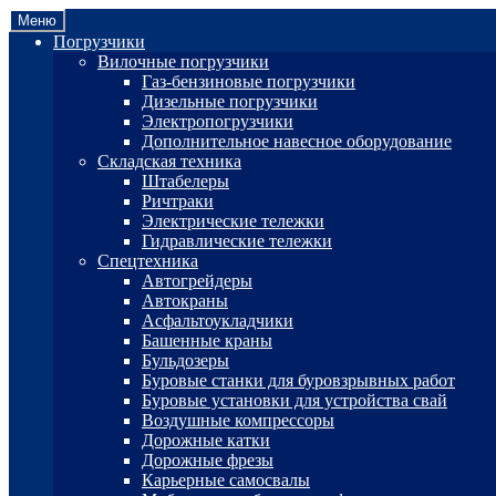
Перейти
Перейти
Меню
к
к
Погрузчики
навигации
содержимому
Вилочные погрузчики
Газ-бензиновые погрузчики
Дизельные погрузчики
Электропогрузчики
Дополнительное навесное оборудование
Складская техника
Штабелеры
Ричтраки
Электрические тележки
Гидравлические тележки
Спецтехника
Автогрейдеры
Автокраны
Асфальтоукладчики
Башенные краны
Бульдозеры
Буровые станки для буровзрывных работ
Буровые установки для устройства свай
Воздушные компрессоры
Дорожные катки
Дорожные фрезы
Карьерные самосвалы