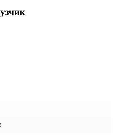
узчик
3