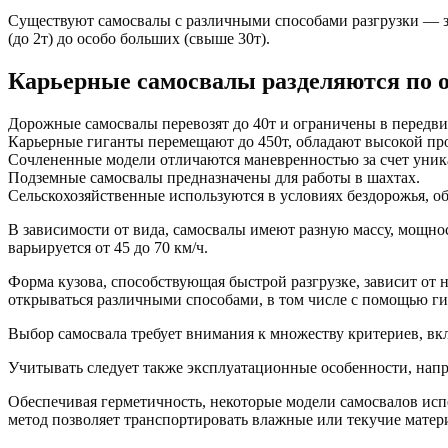
Существуют самосвалы с различными способами разгрузки — зад
(до 2т) до особо больших (свыше 30т).
Карьерные самосвалы разделяются по 
Дорожные самосвалы перевозят до 40т и ограничены в передв
Карьерные гиганты перемещают до 450т, обладают высокой пр
Сочлененные модели отличаются маневренностью за счет уник
Подземные самосвалы предназначены для работы в шахтах.
Сельскохозяйственные используются в условиях бездорожья, 
В зависимости от вида, самосвалы имеют разную массу, мощно
варьируется от 45 до 70 км/ч.
Форма кузова, способствующая быстрой разгрузке, зависит от
открываться различными способами, в том числе с помощью ги
Выбор самосвала требует внимания к множеству критериев, вк
Учитывать следует также эксплуатационные особенности, напр
Обеспечивая герметичность, некоторые модели самосвалов испо
метод позволяет транспортировать влажные или текучие матер