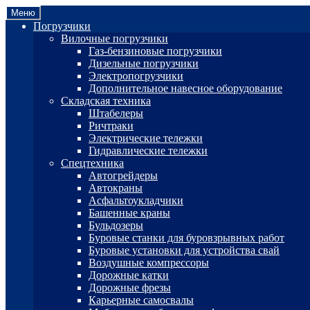
Перейти
Перейти
Меню
к
к
Погрузчики
навигации
содержимому
Вилочные погрузчики
Газ-бензиновые погрузчики
Дизельные погрузчики
Электропогрузчики
Дополнительное навесное оборудование
Складская техника
Штабелеры
Ричтраки
Электрические тележки
Гидравлические тележки
Спецтехника
Автогрейдеры
Автокраны
Асфальтоукладчики
Башенные краны
Бульдозеры
Буровые станки для буровзрывных работ
Буровые установки для устройства свай
Воздушные компрессоры
Дорожные катки
Дорожные фрезы
Карьерные самосвалы