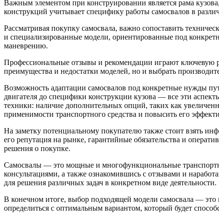
Важным элементом при конструировании является рама кузова,
конструкций учитывает специфику работы самосвалов в различ
Рассматривая покупку самосвала, важно сопоставить техничес
и специализированные модели, ориентированные под конкретны
маневрению.
Профессиональные отзывы и рекомендации играют ключевую рол
преимущества и недостатки моделей, но и выбрать производит
Возможность адаптации самосвалов под конкретные нужды пут
двигателя до специфики конструкции кузова — все эти аспек
техники: наличие дополнительных опций, таких как увеличен
применимости транспортного средства и повысить его эффекти
На заметку потенциальному покупателю также стоит взять ин
его репутация на рынке, гарантийные обязательства и операт
решения о покупке.
Самосвалы — это мощные и многофункциональные транспортны
консультациями, а также ознакомившись с отзывами и нарабо
для решения различных задач в конкретном виде деятельности.
В конечном итоге, выбор подходящей модели самосвала — это 
определиться с оптимальным вариантом, который будет спосо