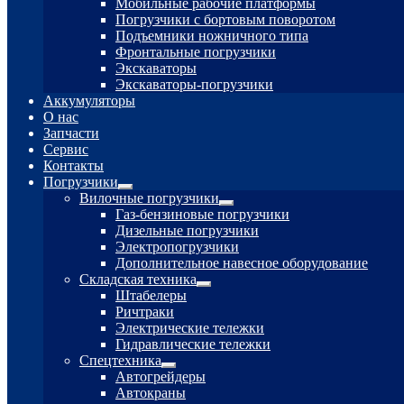
Мобильные рабочие платформы
Погрузчики с бортовым поворотом
Подъемники ножничного типа
Фронтальные погрузчики
Экскаваторы
Экскаваторы-погрузчики
Аккумуляторы
О нас
Запчасти
Сервис
Контакты
Погрузчики
Развернутое
Вилочные погрузчики
вложенное
Развернутое
Газ-бензиновые погрузчики
меню
вложенное
Дизельные погрузчики
меню
Электропогрузчики
Дополнительное навесное оборудование
Складская техника
Развернутое
Штабелеры
вложенное
Ричтраки
меню
Электрические тележки
Гидравлические тележки
Спецтехника
Развернутое
Автогрейдеры
вложенное
Автокраны
меню