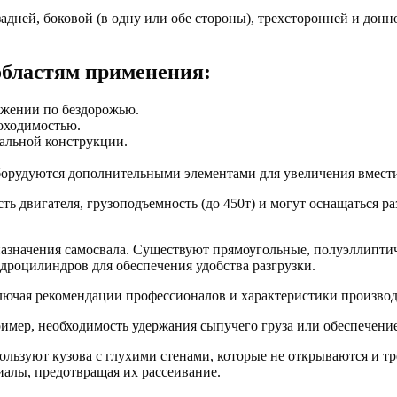
ней, боковой (в одну или обе стороны), трехсторонней и донно
областям применения:
ижении по бездорожью.
оходимостью.
альной конструкции.
оборудуются дополнительными элементами для увеличения вмест
сть двигателя, грузоподъемность (до 450т) и могут оснащаться 
 назначения самосвала. Существуют прямоугольные, полуэллипти
дроцилиндров для обеспечения удобства разгрузки.
лючая рекомендации профессионалов и характеристики производ
имер, необходимость удержания сыпучего груза или обеспечени
льзуют кузова с глухими стенами, которые не открываются и тр
иалы, предотвращая их рассеивание.