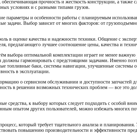
 обеспечивающая прочность и жесткость конструкции, а также 
ных условиях и с разными типами грузов.
кие параметры и особенности работы с планируемым использова
е задачи. Выбор зависит от многих факторов: от грузоподъемно
ь в оценке качества и надежности техники. Общение с эксперт
еля, предлагающего лучшее соотношение цены, качества и техни
ём выбора оптимальной комплектации играет не менее важную 
ты должны гармонировать с предстоящими задачами. Именно поэ
ные топливные баки, системы навигации, улучшенные системы о
вность в эксплуатации.
формацию о сервисном обслуживании и доступности запчастей д
ивность в решении возможных технических проблем — все это до
е средства, к выбору которых следует подходить с особой вн
танным опытом других пользователей, можно избежать многих п
процесс, который требует тщательного анализа и планирования.
бствовать повышению производительности и эффективности пред