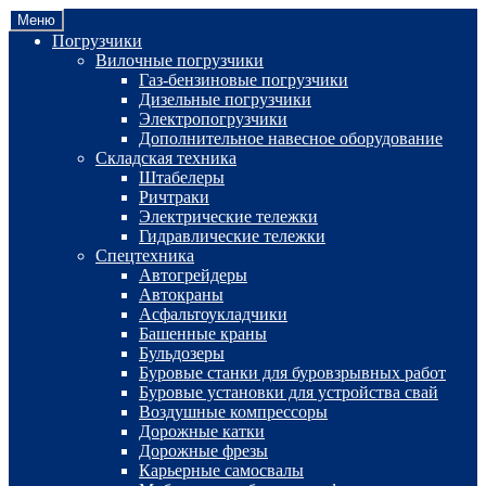
Перейти
Перейти
Меню
к
к
Погрузчики
навигации
содержимому
Вилочные погрузчики
Газ-бензиновые погрузчики
Дизельные погрузчики
Электропогрузчики
Дополнительное навесное оборудование
Складская техника
Штабелеры
Ричтраки
Электрические тележки
Гидравлические тележки
Спецтехника
Автогрейдеры
Автокраны
Асфальтоукладчики
Башенные краны
Бульдозеры
Буровые станки для буровзрывных работ
Буровые установки для устройства свай
Воздушные компрессоры
Дорожные катки
Дорожные фрезы
Карьерные самосвалы