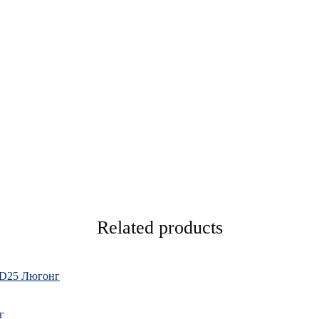
Related products
PD25 Люгонг
г