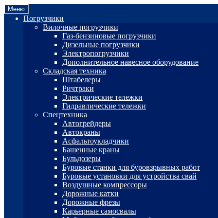
Перейти
Перейти
Меню
к
к
Погрузчики
навигации
содержимому
Вилочные погрузчики
Газ-бензиновые погрузчики
Дизельные погрузчики
Электропогрузчики
Дополнительное навесное оборудование
Складская техника
Штабелеры
Ричтраки
Электрические тележки
Гидравлические тележки
Спецтехника
Автогрейдеры
Автокраны
Асфальтоукладчики
Башенные краны
Бульдозеры
Буровые станки для буровзрывных работ
Буровые установки для устройства свай
Воздушные компрессоры
Дорожные катки
Дорожные фрезы
Карьерные самосвалы