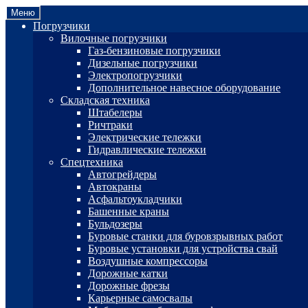
Перейти
Перейти
Меню
к
к
Погрузчики
навигации
содержимому
Вилочные погрузчики
Газ-бензиновые погрузчики
Дизельные погрузчики
Электропогрузчики
Дополнительное навесное оборудование
Складская техника
Штабелеры
Ричтраки
Электрические тележки
Гидравлические тележки
Спецтехника
Автогрейдеры
Автокраны
Асфальтоукладчики
Башенные краны
Бульдозеры
Буровые станки для буровзрывных работ
Буровые установки для устройства свай
Воздушные компрессоры
Дорожные катки
Дорожные фрезы
Карьерные самосвалы