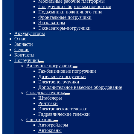
Мобильные рабочие платформы
Погрузчики с бортовым поворотом
Подъемники ножничного типа
Фронтальные погрузчики
Экскаваторы
Экскаваторы-погрузчики
Аккумуляторы
О нас
Запчасти
Сервис
Контакты
Погрузчики
Развернутое
Вилочные погрузчики
вложенное
Развернутое
Газ-бензиновые погрузчики
меню
вложенное
Дизельные погрузчики
меню
Электропогрузчики
Дополнительное навесное оборудование
Складская техника
Развернутое
Штабелеры
вложенное
Ричтраки
меню
Электрические тележки
Гидравлические тележки
Спецтехника
Развернутое
Автогрейдеры
вложенное
Автокраны
меню