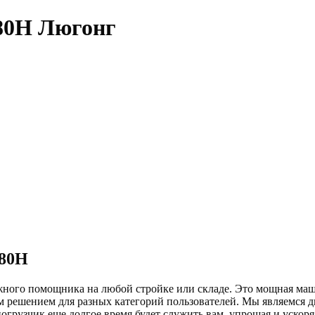
80H Люгонг
80H
ного помощника на любой стройке или складе. Это мощная маши
м решением для разных категорий пользователей. Мы являемся ди
грузчик еще долгое время будет служить вам, упрощая и ускоря