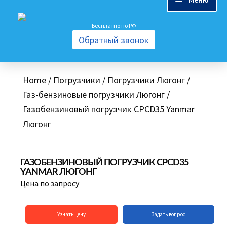
Перейти
Перейти
Бесплатно по РФ
Погрузчики
к
к
Обратный звонок
навигации
содержимому
Аккумуляторы
Home
/
Погрузчики
/
Погрузчики Люгонг
/
О нас
Газ-бензиновые погрузчики Люгонг
/
Газобензиновый погрузчик CPCD35 Yanmar
Запчасти
Люгонг
Сервис
ГАЗОБЕНЗИНОВЫЙ ПОГРУЗЧИК CPCD35
YANMAR ЛЮГОНГ
Контакты
Цена по запросу
Узнать цену
Задать вопрос