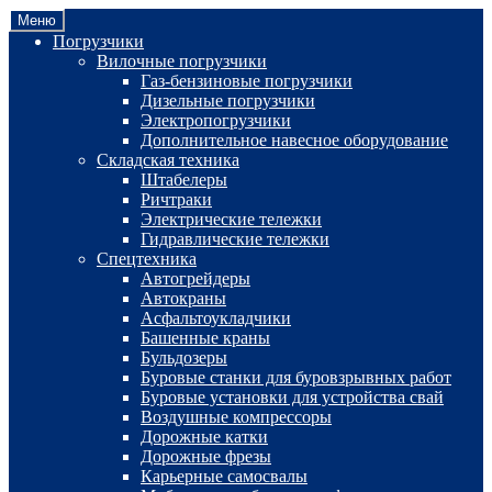
Перейти
Перейти
Меню
к
к
Погрузчики
навигации
содержимому
Вилочные погрузчики
Газ-бензиновые погрузчики
Дизельные погрузчики
Электропогрузчики
Дополнительное навесное оборудование
Складская техника
Штабелеры
Ричтраки
Электрические тележки
Гидравлические тележки
Спецтехника
Автогрейдеры
Автокраны
Асфальтоукладчики
Башенные краны
Бульдозеры
Буровые станки для буровзрывных работ
Буровые установки для устройства свай
Воздушные компрессоры
Дорожные катки
Дорожные фрезы
Карьерные самосвалы