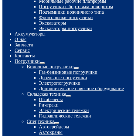
Мобильные рабочие платформы
Погрузчики с бортовым поворотом
Подъемники ножничного типа
Фронтальные погрузчики
Экскаваторы
Экскаваторы-погрузчики
Аккумуляторы
О нас
Запчасти
Сервис
Контакты
Погрузчики
Развернутое
Вилочные погрузчики
вложенное
Развернутое
Газ-бензиновые погрузчики
меню
вложенное
Дизельные погрузчики
меню
Электропогрузчики
Дополнительное навесное оборудование
Складская техника
Развернутое
Штабелеры
вложенное
Ричтраки
меню
Электрические тележки
Гидравлические тележки
Спецтехника
Развернутое
Автогрейдеры
вложенное
Автокраны
меню