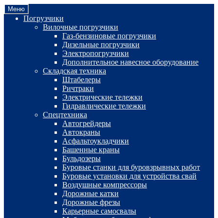
Перейти
Перейти
Меню
к
к
Погрузчики
навигации
содержимому
Вилочные погрузчики
Газ-бензиновые погрузчики
Дизельные погрузчики
Электропогрузчики
Дополнительное навесное оборудование
Складская техника
Штабелеры
Ричтраки
Электрические тележки
Гидравлические тележки
Спецтехника
Автогрейдеры
Автокраны
Асфальтоукладчики
Башенные краны
Бульдозеры
Буровые станки для буровзрывных работ
Буровые установки для устройства свай
Воздушные компрессоры
Дорожные катки
Дорожные фрезы
Карьерные самосвалы