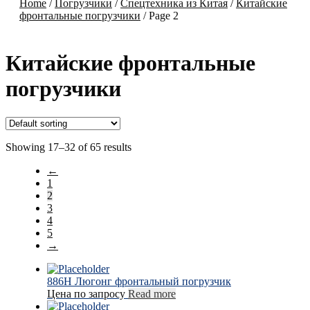
Home
/
Погрузчики
/
Спецтехника из Китая
/
Китайские
фронтальные погрузчики
/
Page 2
Китайские фронтальные
погрузчики
Showing 17–32 of 65 results
←
1
2
3
4
5
→
886H Люгонг фронтальный погрузчик
Цена по запросу
Read more