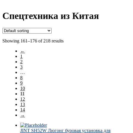
Спецтехника из Китая
Showing 161–176 of 218 results
←
1
2
3
…
8
9
10
11
12
13
14
→
JINT SH52W Люгонг буровая установка для