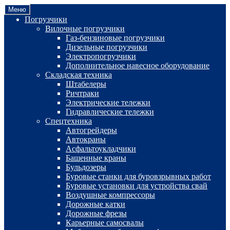
Перейти
Перейти
Меню
к
к
Погрузчики
навигации
содержимому
Вилочные погрузчики
Газ-бензиновые погрузчики
Дизельные погрузчики
Электропогрузчики
Дополнительное навесное оборудование
Складская техника
Штабелеры
Ричтраки
Электрические тележки
Гидравлические тележки
Спецтехника
Автогрейдеры
Автокраны
Асфальтоукладчики
Башенные краны
Бульдозеры
Буровые станки для буровзрывных работ
Буровые установки для устройства свай
Воздушные компрессоры
Дорожные катки
Дорожные фрезы
Карьерные самосвалы