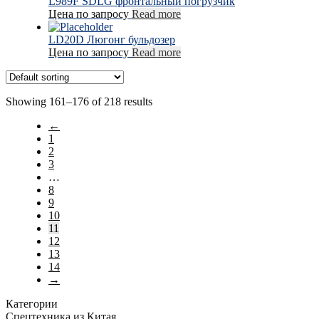
L989F SDLG фронтальный погрузчик
Цена по запросу
Read more
LD20D Люгонг бульдозер
Цена по запросу
Read more
Showing 161–176 of 218 results
←
1
2
3
…
8
9
10
11
12
13
14
→
Категории
Спецтехника из Китая